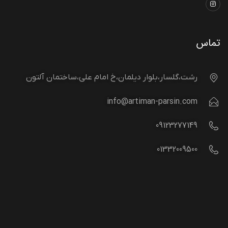
تماس
رشت،گلسار،بلوار دیلمان،خ امام علی،ساختمان آلتون
info@artiman-parsin.com
09123277149
01332009500